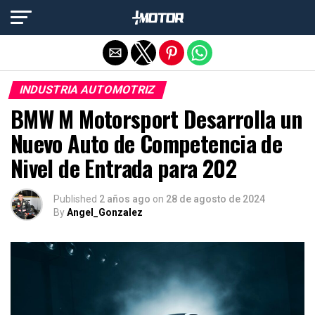
Salir de la versión móvil
INDUSTRIA AUTOMOTRIZ
BMW M Motorsport Desarrolla un
Nuevo Auto de Competencia de
Nivel de Entrada para 202
Published
2 años ago
on
28 de agosto de 2024
By
Angel_Gonzalez