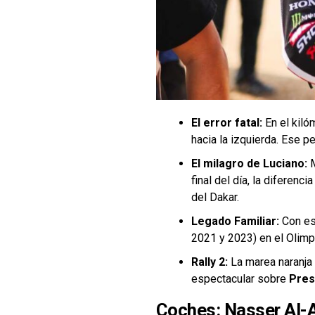
El error fatal:
En el kiló
hacia la izquierda. Ese p
El milagro de Luciano:
M
final del día, la diferenc
del Dakar.
Legado Familiar:
Con est
2021 y 2023) en el Olim
Rally 2:
La marea naranja
espectacular sobre
Pres
Coches: Nasser Al-At