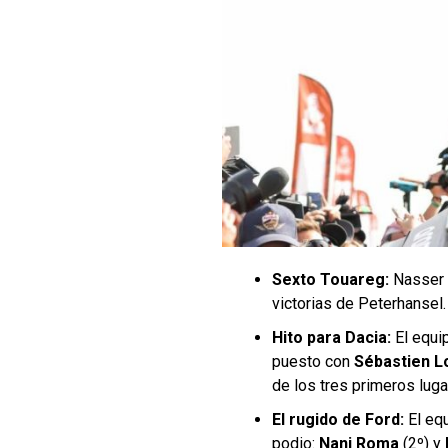
Sexto Touareg:
Nasser 
victorias de Peterhansel.
Hito para Dacia:
El equi
puesto con
Sébastien L
de los tres primeros luga
El rugido de Ford:
El eq
podio:
Nani Roma
(2º) y