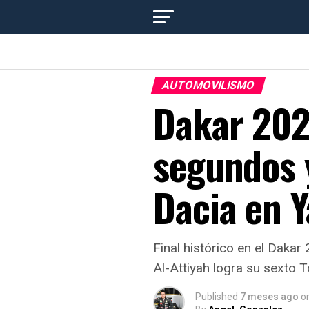
AUTOMOVILISMO
Dakar 2026
segundos 
Dacia en 
Final histórico en el Daka
Al-Attiyah logra su sexto 
Published
7 meses ago
o