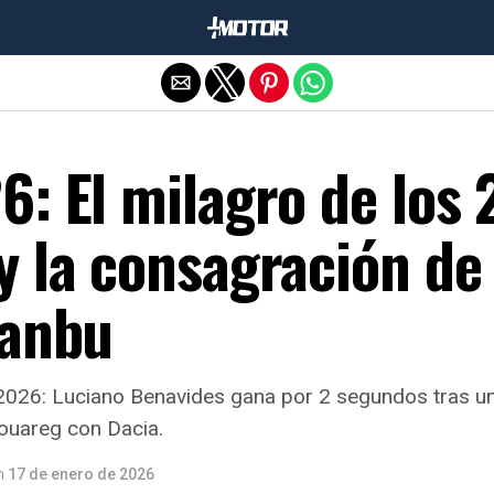
Salir de la versión móvil
: El milagro de los 
y la consagración de
Yanbu
r 2026: Luciano Benavides gana por 2 segundos tras u
Touareg con Dacia.
n
17 de enero de 2026