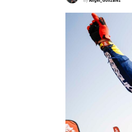
By
Angel_Gonzalez