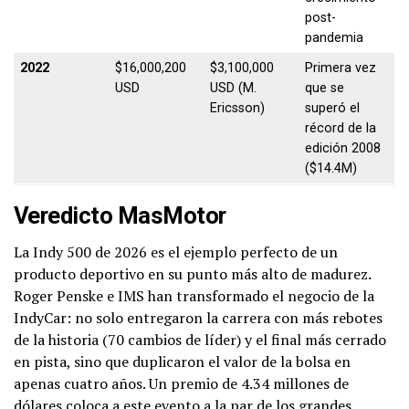
post-
pandemia
2022
$16,000,200
$3,100,000
Primera vez
USD
USD (M.
que se
Ericsson)
superó el
récord de la
edición 2008
($14.4M)
Veredicto MasMotor
La Indy 500 de 2026 es el ejemplo perfecto de un
producto deportivo en su punto más alto de madurez.
Roger Penske e IMS han transformado el negocio de la
IndyCar: no solo entregaron la carrera con más rebotes
de la historia (70 cambios de líder) y el final más cerrado
en pista, sino que duplicaron el valor de la bolsa en
apenas cuatro años. Un premio de 4.34 millones de
dólares coloca a este evento a la par de los grandes