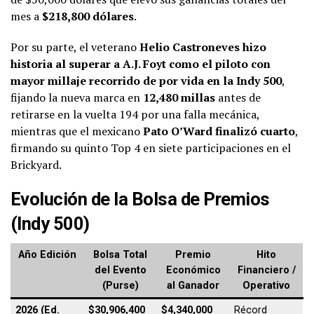
mes a
$218,800 dólares
.
Por su parte, el veterano
Helio Castroneves hizo
historia al superar a A.J. Foyt como el piloto con
mayor millaje recorrido de por vida en la Indy 500
,
fijando la nueva marca en
12,480 millas
antes de
retirarse en la vuelta 194 por una falla mecánica,
mientras que el mexicano
Pato O’Ward finalizó cuarto
,
firmando su quinto Top 4 en siete participaciones en el
Brickyard.
Evolución de la Bolsa de Premios
(Indy 500)
Año Edición
Bolsa Total
Premio
Hito
del Evento
Económico
Financiero /
(Purse)
al Ganador
Operativo
2026 (Ed.
$30,906,400
$4,340,000
Récord