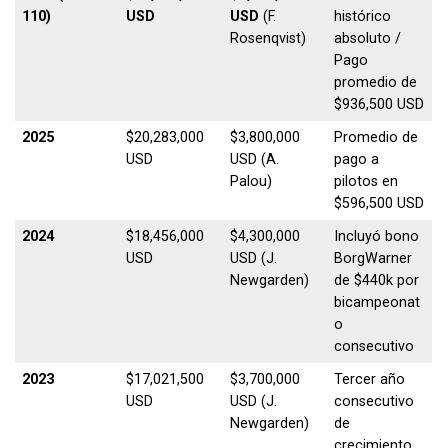
110)
USD
USD
(F.
histórico
Rosenqvist)
absoluto /
Pago
promedio de
$936,500 USD
2025
$20,283,000
$3,800,000
Promedio de
USD
USD (A.
pago a
Palou)
pilotos en
$596,500 USD
2024
$18,456,000
$4,300,000
Incluyó bono
USD
USD (J.
BorgWarner
Newgarden)
de $440k por
bicampeonat
o
consecutivo
2023
$17,021,500
$3,700,000
Tercer año
USD
USD (J.
consecutivo
Newgarden)
de
crecimiento