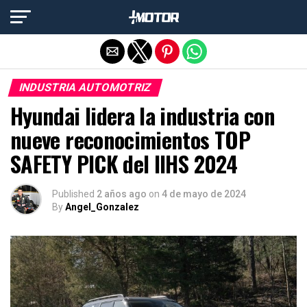
Salir de la versión móvil
INDUSTRIA AUTOMOTRIZ
Hyundai lidera la industria con
nueve reconocimientos TOP
SAFETY PICK del IIHS 2024
Published
2 años ago
on
4 de mayo de 2024
By
Angel_Gonzalez