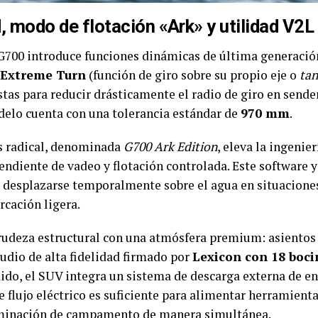
, modo de flotación «Ark» y utilidad V2L
l G700 introduce funciones dinámicas de última generació
Extreme Turn
(función de giro sobre su propio eje o
tan
stas para reducir drásticamente el radio de giro en sende
delo cuenta con una tolerancia estándar de
970 mm
.
s radical, denominada
G700 Ark Edition
, eleva la ingenie
endiente de vadeo y flotación controlada. Este software
 y desplazarse temporalmente sobre el agua en situacion
cación ligera.
a rudeza estructural con una atmósfera premium: asientos
udio de alta fidelidad firmado por
Lexicon con 18 boci
ido, el SUV integra un sistema de descarga externa de e
te flujo eléctrico es suficiente para alimentar herramienta
luminación de campamento de manera simultánea.