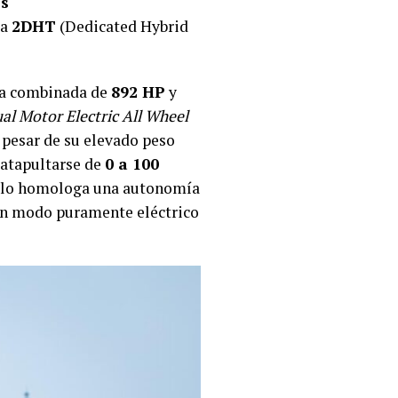
os
da
2DHT
(Dedicated Hybrid
cia combinada de
892 HP
y
al Motor Electric All Wheel
 pesar de su elevado peso
 catapultarse de
0 a 100
ículo homologa una autonomía
 en modo puramente eléctrico