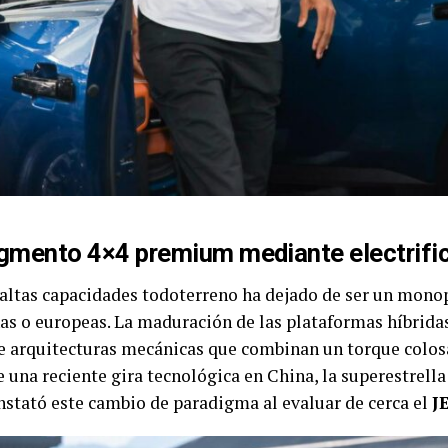
egmento 4×4 premium mediante electrifi
 altas capacidades todoterreno ha dejado de ser un monop
as o europeas. La maduración de las plataformas híbrida
de arquitecturas mecánicas que combinan un torque colos
e una reciente gira tecnológica en China, la superestrell
tató este cambio de paradigma al evaluar de cerca el
J