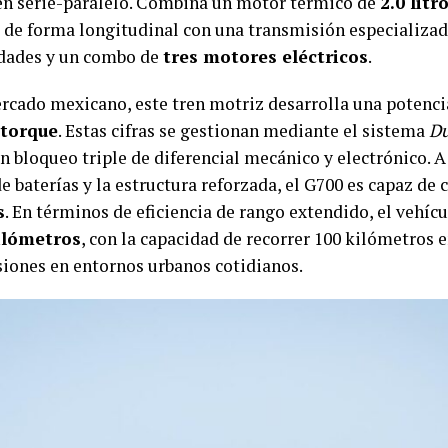
 en serie-paralelo. Combina un motor térmico de
2.0 litr
de forma longitudinal con una transmisión especializa
idades y un combo de
tres motores eléctricos
.
mercado mexicano, este tren motriz desarrolla una poten
 torque
. Estas cifras se gestionan mediante el sistema
Du
 bloqueo triple de diferencial mecánico y electrónico. A
e baterías y la estructura reforzada, el G700 es capaz de
s
. En términos de eficiencia de rango extendido, el veh
ilómetros
, con la capacidad de recorrer 100 kilómetros
siones en entornos urbanos cotidianos.