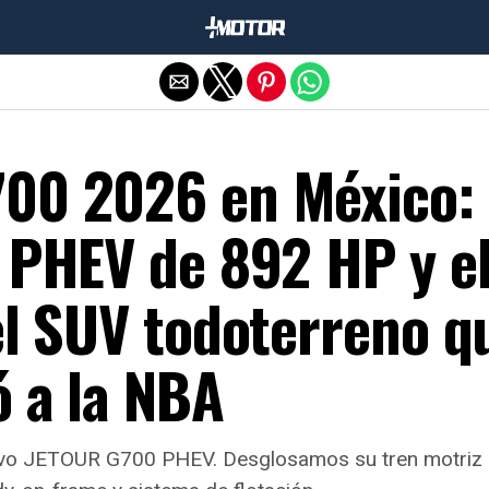
Salir de la versión móvil
00 2026 en México:
 PHEV de 892 HP y e
el SUV todoterreno q
ó a la NBA
evo JETOUR G700 PHEV. Desglosamos su tren motriz 