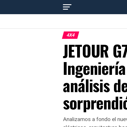
4X4
JETOUR G7
Ingeniería
análisis d
sorprendi
Analizamos a fondo el nu