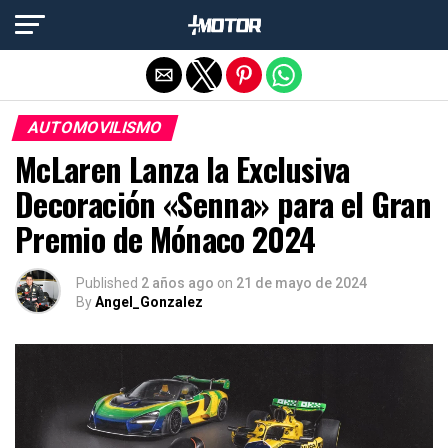
Salir de la versión móvil
AUTOMOVILISMO
McLaren Lanza la Exclusiva
Decoración «Senna» para el Gran
Premio de Mónaco 2024
Published
2 años ago
on
21 de mayo de 2024
By
Angel_Gonzalez