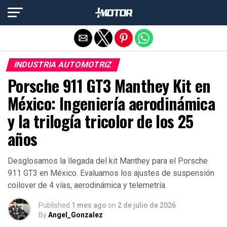
Salir de la versión móvil
INDUSTRIA AUTOMOTRIZ
Porsche 911 GT3 Manthey Kit en
México: Ingeniería aerodinámica
y la trilogía tricolor de los 25
años
Desglosamos la llegada del kit Manthey para el Porsche
911 GT3 en México. Evaluamos los ajustes de suspensión
coilover de 4 vías, aerodinámica y telemetría.
Published
1 mes ago
on
2 de julio de 2026
By
Angel_Gonzalez