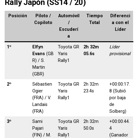
Rally Japón (SS14 / 20)
Posición
Piloto /
Automóvil
Tiempo
Diferenci
Copiloto
/
Total
a con el
Escuderí
Líder
a
1º
Elfyn
Toyota GR
2h 32m
Líder
Evans
(GB
Yaris
05.6s
provisional
R) / S.
Rally1
Martin
(GBR)
2º
Sébastien
Toyota GR
2h 32m
+00:00:17.
Ogier
Yaris
23.4s
8 (Subió
(FRA) / V.
Rally1
por baja
Landais
de
(FRA)
Solberg)
3º
Sami
Toyota GR
2h 32m
+00:00:44.
Pajari
Yaris
50.0s
4
(FIN) / M.
Rally1
(Ganador