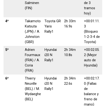
Salminen
de 3
(FIN)
tramos
hoy)
4º
Takamoto
Toyota GR
2h 33m
+00:01:11.
Katsuta
Yaris
16.9s
3
(JPN) / A.
Rally1
(Bloqueo
Johnston
1-2-3-4 de
(GBR)
Toyota)
5º
Adrien
Hyundai
2h 34m
+00:02:05.
Fourmaux
i20 N
10.8s
2 (Mejor
(FRA) / A.
Rally1
auto de
Coria
Hyundai)
(FRA)
6º
Thierry
Hyundai
2h 34m
+00:02:17.
Neuville
i20 N
22.6s
0 (Fallas
(BEL) / M.
Rally1
de
Wydaeghe
balance y
(BEL)
freno de
mano)