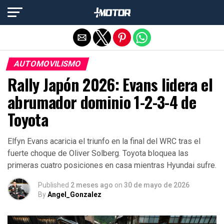
Salir de la versión móvil
AUTOMOVILISMO
Rally Japón 2026: Evans lidera el
abrumador dominio 1-2-3-4 de
Toyota
Elfyn Evans acaricia el triunfo en la final del WRC tras el
fuerte choque de Oliver Solberg. Toyota bloquea las
primeras cuatro posiciones en casa mientras Hyundai sufre.
Published
2 meses ago
on
30 de mayo de 2026
By
Angel_Gonzalez