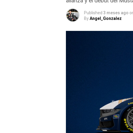
alianza y el debut del Mus
Published
3 meses ago
o
By
Angel_Gonzalez