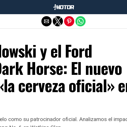
Salir de la versión móvil
owski y el Ford
ark Horse: El nuevo
«la cerveza oficial» e
lo como su patrocinador oficial. Analizamos el impac