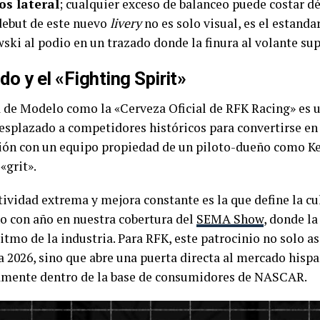
os lateral
; cualquier exceso de balanceo puede costar 
 debut de este nuevo
livery
no es solo visual, es el estanda
ski al podio en un trazado donde la finura al volante supe
o y el «Fighting Spirit»
a de Modelo como la «Cerveza Oficial de RFK Racing» es u
splazado a competidores históricos para convertirse en 
ción con un equipo propiedad de un piloto-dueño como Ke
«grit».
vidad extrema y mejora constante es la que define la cu
 con año en nuestra cobertura del
SEMA Show
, donde la
itmo de la industria. Para RFK, este patrocinio no solo a
a 2026, sino que abre una puerta directa al mercado hisp
damente dentro de la base de consumidores de NASCAR.