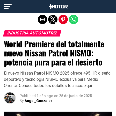
Salir de la versión móvil
INDUSTRIA AUTOMOTRIZ
World Premiere del totalmente
nuevo Nissan Patrol NISMO:
potencia pura para el desierto
El nuevo Nissan Patrol NISMO 2025 ofrece 495 HP, diseño
deportivo y tecnología NISMO exclusiva para Medio
Oriente. Conoce todos los detalles técnicos aquí
Published
1 año ago
on
25 de junio de 2025
By
Angel_Gonzalez