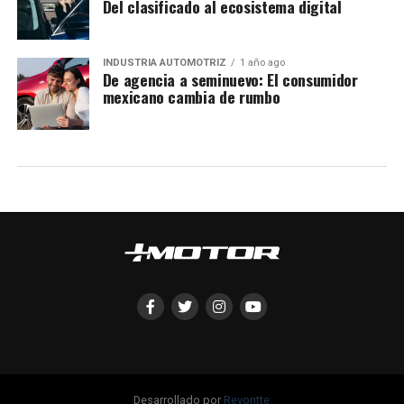
Del clasificado al ecosistema digital
INDUSTRIA AUTOMOTRIZ
1 año ago
De agencia a seminuevo: El consumidor
mexicano cambia de rumbo
Desarrollado por
Revontte