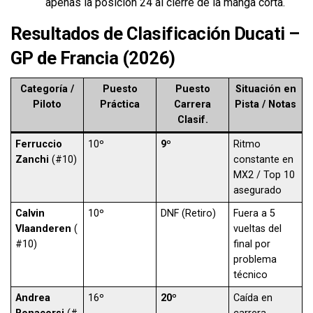
apenas la posición 24 al cierre de la manga corta.
Resultados de Clasificación Ducati –
GP de Francia (2026)
Categoría /
Puesto
Puesto
Situación en
Piloto
Práctica
Carrera
Pista / Notas
Clasif.
Ferruccio
10º
9º
Ritmo
Zanchi
(#10)
constante en
MX2 / Top 10
asegurado
Calvin
10º
DNF (Retiro)
Fuera a 5
Vlaanderen
(
vueltas del
#10)
final por
problema
técnico
Andrea
16º
20º
Caída en