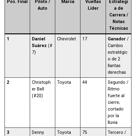
Pos. Final
Piloto /
Marca
Vueltas
Estrategi
Auto
Líder
a de
Carrera /
Notas
Técnicas
1
Daniel
Chevrolet
17
Ganador
/
Suárez
(#
Cambio
7)
estratégic
o de 2
llantas
derechas
2
Christoph
Toyota
44
Segundo /
er Bell
Ritmo
(#20)
fuerte al
cierre;
cortado
por la
lluvia
3
Denny
Toyota
75
Tercero /