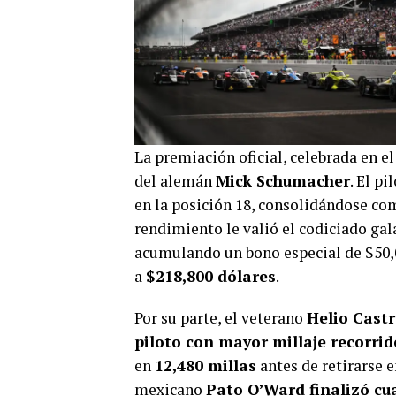
La premiación oficial, celebrada en 
del alemán
Mick Schumacher
. El p
en la posición 18, consolidándose com
rendimiento le valió el codiciado ga
acumulando un bono especial de $50,0
a
$218,800 dólares
.
Por su parte, el veterano
Helio Castr
piloto con mayor millaje recorrid
en
12,480 millas
antes de retirarse e
mexicano
Pato O’Ward finalizó cu