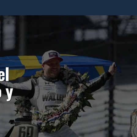
el
 y