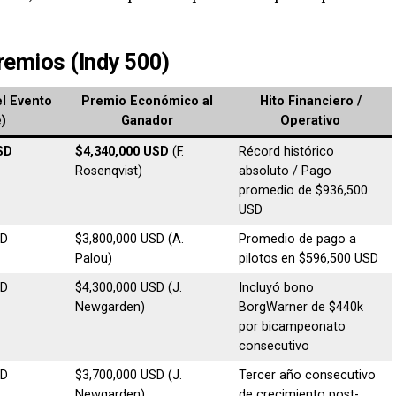
remios (Indy 500)
el Evento
Premio Económico al
Hito Financiero /
)
Ganador
Operativo
SD
$4,340,000 USD
(F.
Récord histórico
Rosenqvist)
absoluto / Pago
promedio de $936,500
USD
SD
$3,800,000 USD (A.
Promedio de pago a
Palou)
pilotos en $596,500 USD
SD
$4,300,000 USD (J.
Incluyó bono
Newgarden)
BorgWarner de $440k
por bicampeonato
consecutivo
SD
$3,700,000 USD (J.
Tercer año consecutivo
Newgarden)
de crecimiento post-