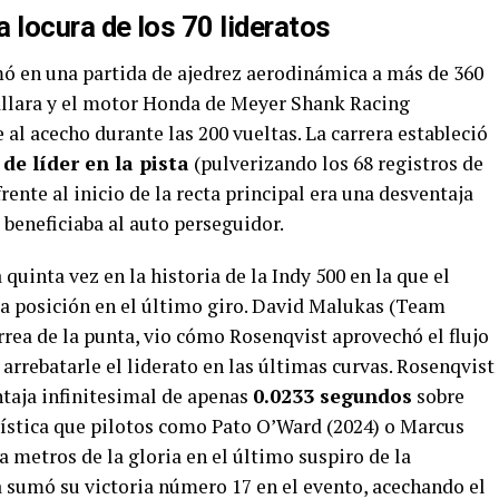
la locura de los 70 lideratos
mó en una partida de ajedrez aerodinámica a más de 360
allara y el motor Honda de Meyer Shank Racing
l acecho durante las 200 vueltas. La carrera estableció
de líder en la pista
(pulverizando los 68 registros de
rente al inicio de la recta principal era una desventaja
beneficiaba al auto perseguidor.
 quinta vez en la historia de la Indy 500 en la que el
 la posición en el último giro. David Malukas (Team
rrea de la punta, vio cómo Rosenqvist aprovechó el flujo
 arrebatarle el liderato en las últimas curvas. Rosenqvist
ntaja infinitesimal de apenas
0.0233 segundos
sobre
ística que pilotos como Pato O’Ward (2024) o Marcus
a metros de la gloria en el último suspiro de la
 sumó su victoria número 17 en el evento, acechando el