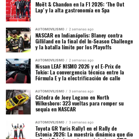
Moët & Chandon en la F1 2026: ‘The Out
Lap’ y la alta gastronomía en Spa
AUTOMOVILISMO
2 semanas ago
NASCAR en Indianápolis: Blaney contra
Gilliland en la final del In-Season Challenge
y la batalla límite por los Playoffs
AUTOMOVILISMO
2 semanas ago
Nissan LEAF NISMO 2026 y el E-Prix de
Tokio: La convergencia técnica entre la
Fórmula E y la electrificación de calle
AUTOMOVILISMO
3 semanas ago
Cátedra de Joey Logano en North
Wilkesboro: 323 vueltas para romper su
sequía en NASCAR
AUTOMOVILISMO
3 semanas ago
Toyota GR Yaris Rally1 en el Rally de
Estonia 2026: La maestría dinámica que dio