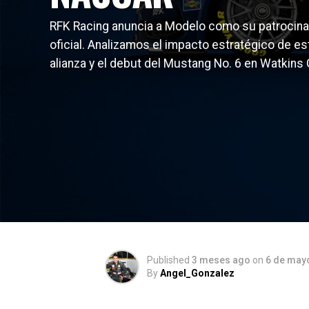
RFK Racing anuncia a Modelo como su patrocin
oficial. Analizamos el impacto estratégico de es
alianza y el debut del Mustang No. 6 en Watkins 
Published
3 meses ago
on
6 de may
By
Angel_Gonzalez