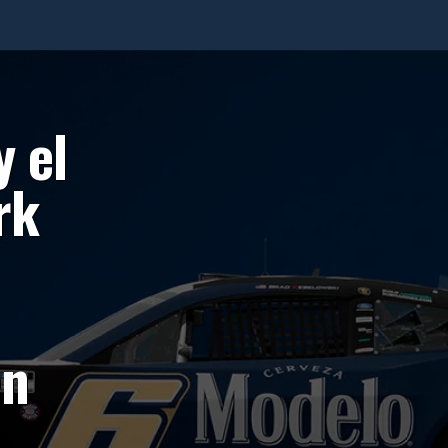
y el
rk
en