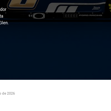
ador
ta
Glen.
o de 2026