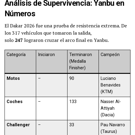
Análisis de Supervivencia: Yanbu en
Números
El Dakar 2026 fue una prueba de resistencia extrema. De
los 317 vehículos que tomaron la salida,
solo
247
lograron cruzar el arco final en Yanbu.
Categoría
Iniciaron
Terminaron
Campeón
(Medalla
Finisher)
Motos
–
90
Luciano
Benavides
(KTM)
Coches
–
133
Nasser Al-
Attiyah
(Dacia)
Challenger
–
33
Pau Navarro
(Taurus)