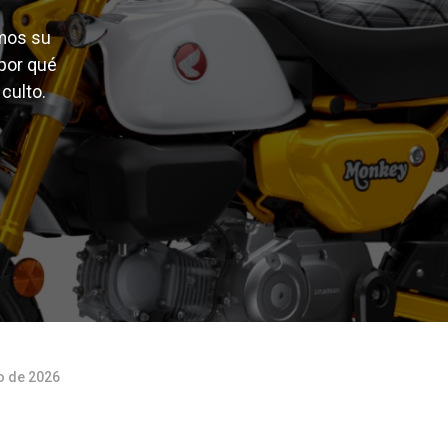
amos su
 por qué
culto.
o de 2026