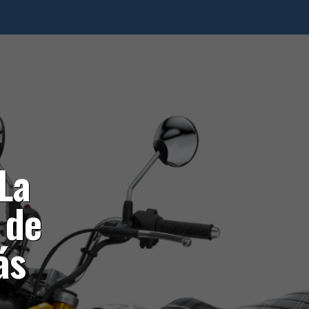
La
 de
ás