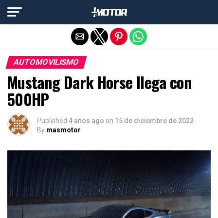
Salir de la versión móvil
AUTOMOVILISMO
Mustang Dark Horse llega con
500HP
Published
4 años ago
on
15 de diciembre de 2022
By
masmotor