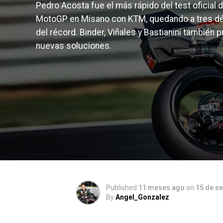
Pedro Acosta fue el más rápido del test oficial 
MotoGP en Misano con KTM, quedando a tres d
del récord. Binder, Viñales y Bastianini también 
nuevas soluciones.
Published
11 meses ago
on
15 de s
By
Angel_Gonzalez