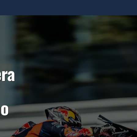
era
no