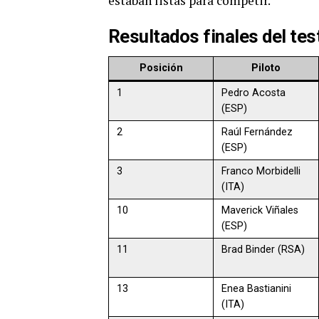
estaban listas para competir.
Resultados finales del te
Posición
Piloto
1
Pedro Acosta
(ESP)
2
Raúl Fernández
(ESP)
3
Franco Morbidelli
(ITA)
10
Maverick Viñales
(ESP)
11
Brad Binder (RSA)
13
Enea Bastianini
(ITA)