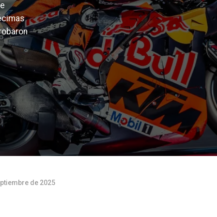
de
écimas
probaron
eptiembre de 2025