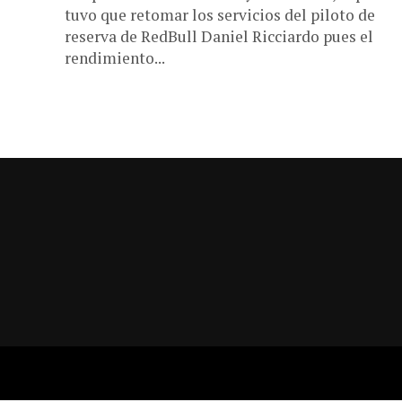
tuvo que retomar los servicios del piloto de
reserva de RedBull Daniel Ricciardo pues el
rendimiento...