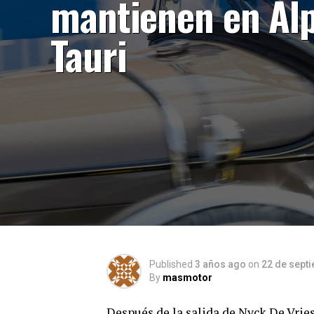
mantienen en Al
Tauri
Published
3 años ago
on
22 de sept
By
masmotor
Después de la salida de Nyck De Vries