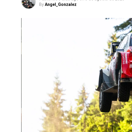
By
Angel_Gonzalez