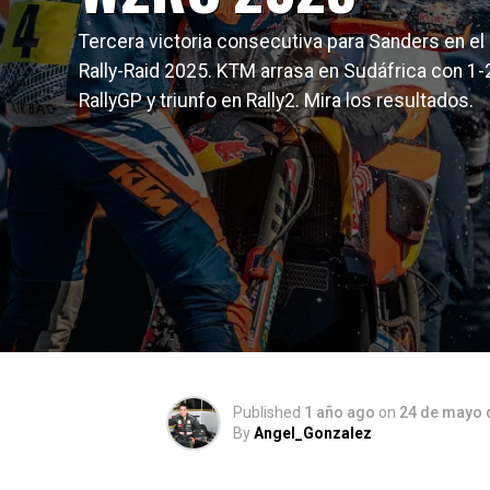
Tercera victoria consecutiva para Sanders en el
Rally-Raid 2025. KTM arrasa en Sudáfrica con 1-
RallyGP y triunfo en Rally2. Mira los resultados.
Published
1 año ago
on
24 de mayo 
By
Angel_Gonzalez