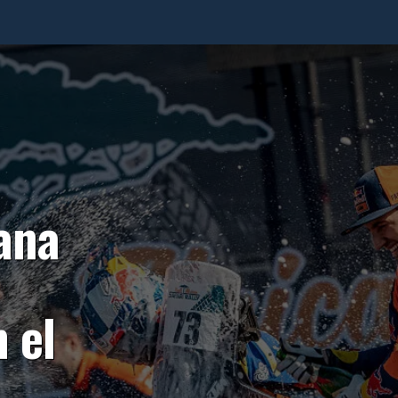
ana
 el