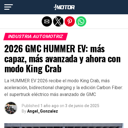
Salir de la versión móvil
INDUSTRIA AUTOMOTRIZ
2026 GMC HUMMER EV: más
capaz, más avanzada y ahora con
modo King Crab
La HUMMER EV 2026 recibe el modo King Crab, más
aceleración, bidirectional charging y la edición Carbon Fiber:
el supertruck eléctrico más avanzado de GMC
Published
1 año ago
on
3 de junio de 2025
By
Angel_Gonzalez