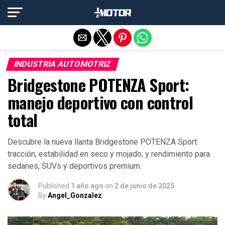
Salir de la versión móvil
INDUSTRIA AUTOMOTRIZ
Bridgestone POTENZA Sport:
manejo deportivo con control
total
Descubre la nueva llanta Bridgestone POTENZA Sport:
tracción, estabilidad en seco y mojado, y rendimiento para
sedanes, SUVs y deportivos premium.
Published
1 año ago
on
2 de junio de 2025
By
Angel_Gonzalez