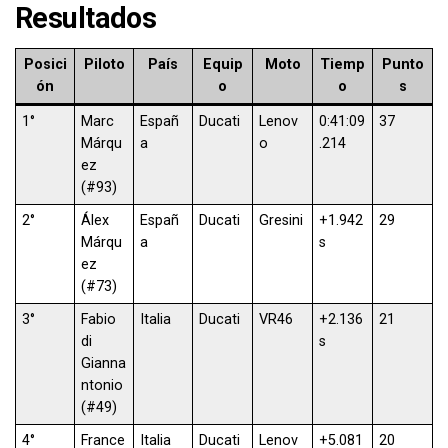
Resultados
Posici
Piloto
País
Equip
Moto
Tiemp
Punto
ón
o
o
s
1°
Marc
Españ
Ducati
Lenov
0:41:09
37
Márqu
a
o
.214
ez
(#93)
2°
Álex
Españ
Ducati
Gresini
+1.942
29
Márqu
a
s
ez
(#73)
3°
Fabio
Italia
Ducati
VR46
+2.136
21
di
s
Gianna
ntonio
(#49)
4°
France
Italia
Ducati
Lenov
+5.081
20