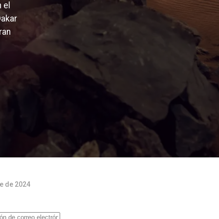
 el
Dakar
ran
re de 2024