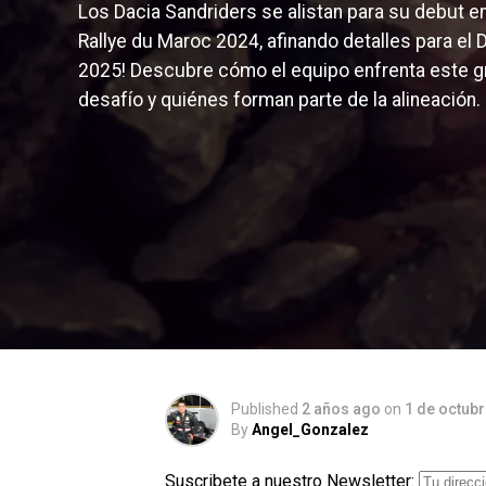
Los Dacia Sandriders se alistan para su debut en
Rallye du Maroc 2024, afinando detalles para el 
2025! Descubre cómo el equipo enfrenta este g
desafío y quiénes forman parte de la alineación.
Published
2 años ago
on
1 de octub
By
Angel_Gonzalez
Suscribete a nuestro Newsletter: