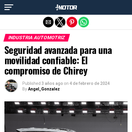
Salir de la versión móvil
INDUSTRIA AUTOMOTRIZ
Seguridad avanzada para una
movilidad confiable: El
compromiso de Chirey
Published
3 años ago
on
4 de febrero de 2024
By
Angel_Gonzalez