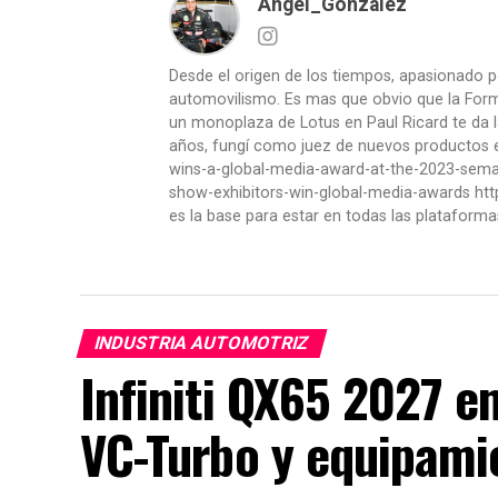
Angel_Gonzalez
Desde el origen de los tiempos, apasionado p
automovilismo. Es mas que obvio que la Formu
un monoplaza de Lotus en Paul Ricard te da l
años, fungí como juez de nuevos productos en
wins-a-global-media-award-at-the-2023-se
show-exhibitors-win-global-media-awards htt
es la base para estar en todas las plataforma
INDUSTRIA AUTOMOTRIZ
Infiniti QX65 2027 e
VC-Turbo y equipami