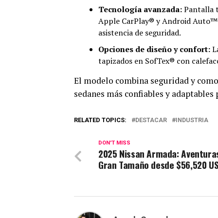
Tecnología avanzada:
Pantalla t
Apple CarPlay® y Android Auto™,
asistencia de seguridad.
Opciones de diseño y confort:
La
tapizados en SofTex® con calefacc
El modelo combina seguridad y como
sedanes más confiables y adaptables p
RELATED TOPICS:
DESTACAR
INDUSTRIA
DON'T MISS
2025 Nissan Armada: Aventura
Gran Tamaño desde $56,520 U