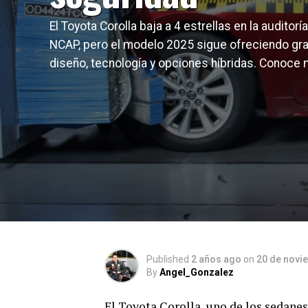
El Toyota Corolla baja a 4 estrellas en la auditoría
NCAP, pero el modelo 2025 sigue ofreciendo gr
diseño, tecnología y opciones híbridas. Conoce
Published
2 años ago
on
20 de novi
By
Angel_Gonzalez
El Toyota Corolla, uno de los sedanes