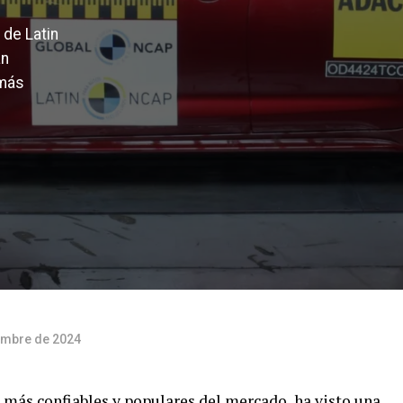
 de Latin
an
 más
embre de 2024
 más confiables y populares del mercado, ha visto una