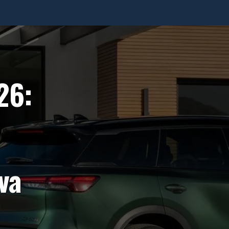
26:
va