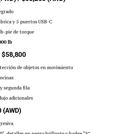
tegrado
mbrica y 5 puertos USB-C
b-pie de torque
000 lb
 $58,800
ección de objetos en movimiento
bocinas
y segunda fila
lujo adicionales
0 (AWD)
resiva
0″, detalles en negro brillante y badge “S”