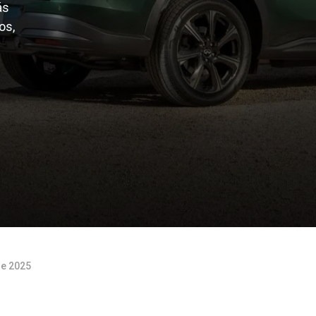
ás
os,
de 2025