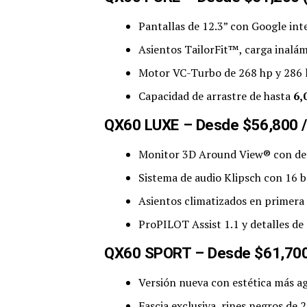
Pantallas de 12.3” con Google in
Asientos TailorFit™, carga inalá
Motor VC-Turbo de 268 hp y 286 l
Capacidad de arrastre de hasta
6,
QX60 LUXE – Desde $56,800 /
Monitor 3D Around View® con det
Sistema de audio Klipsch con 16 
Asientos climatizados en primera 
ProPILOT Assist 1.1 y detalles de 
QX60 SPORT – Desde $61,70
Versión nueva con estética más ag
Fascia exclusiva, rines negros de 2