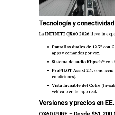
Tecnología y conectividad 
La
INFINITI QX60 2026
lleva la exp
Pantallas duales de 12.3” con 
apps y comandos por voz.
Sistema de audio Klipsch®
con 
ProPILOT Assist 2.1
: conducció
condiciones).
Vista Invisible del Cofre
(Invisi
vehículo en tiempo real.
Versiones y precios en EE.
QX60 PURE – Desde $51,200 (