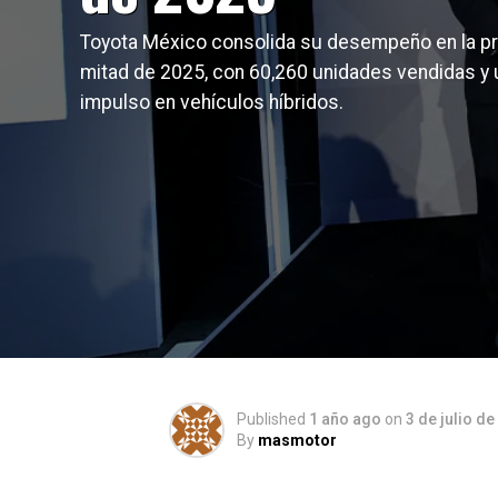
Toyota México consolida su desempeño en la p
mitad de 2025, con 60,260 unidades vendidas y 
impulso en vehículos híbridos.
Published
1 año ago
on
3 de julio d
By
masmotor