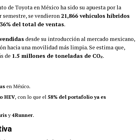
nto de Toyota en México ha sido su apuesta por la
r semestre, se vendieron
21,866 vehículos híbridos
36% del total de ventas
.
 vendidas
desde su introducción al mercado mexicano,
ión hacia una movilidad más limpia. Se estima que,
ás de
1.5 millones de toneladas de CO₂
.
ius
en México.
lo HEV
, con lo que el
58% del portafolio ya es
ris
y
4Runner
.
tiva