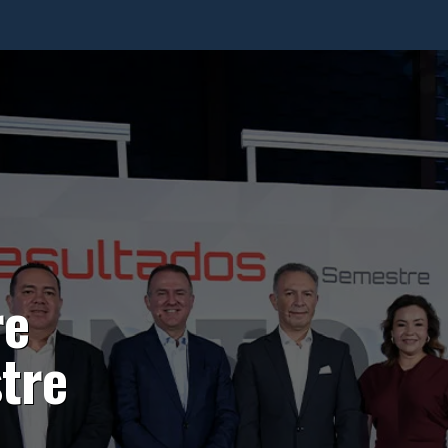
re
tre