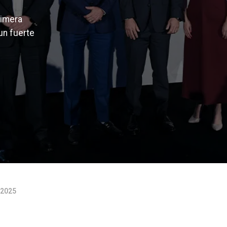
rimera
un fuerte
e 2025