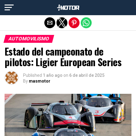
Salir de la versión móvil
AUTOMOVILISMO
Estado del campeonato de
pilotos: Ligier European Series
Published
1 año ago
on
6 de abril de 2025
By
masmotor