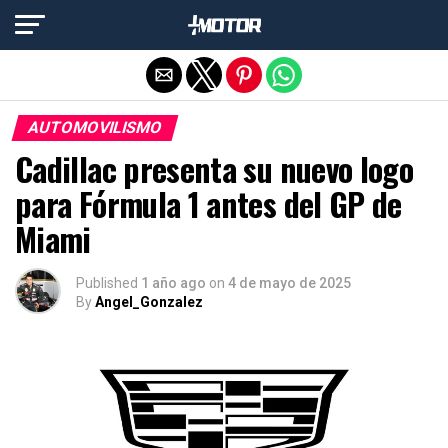
Salir de la versión móvil
AUTOMOVILISMO
Cadillac presenta su nuevo logo
para Fórmula 1 antes del GP de
Miami
Published
1 año ago
on
4 de mayo de 2025
By
Angel_Gonzalez