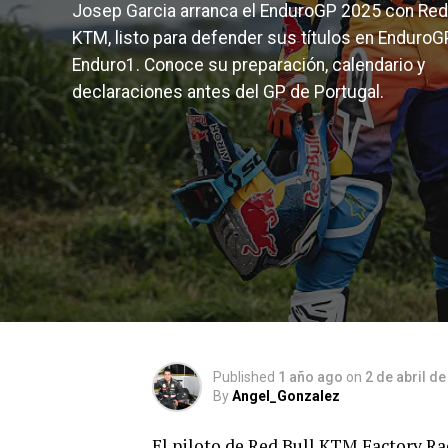
Josep Garcia arranca el EnduroGP 2025 con Red
KTM, listo para defender sus títulos en EnduroG
Enduro1. Conoce su preparación, calendario y
declaraciones antes del GP de Portugal.
Published
1 año ago
on
2 de abril d
By
Angel_Gonzalez
El piloto de Red Bull KTM Factory Rac