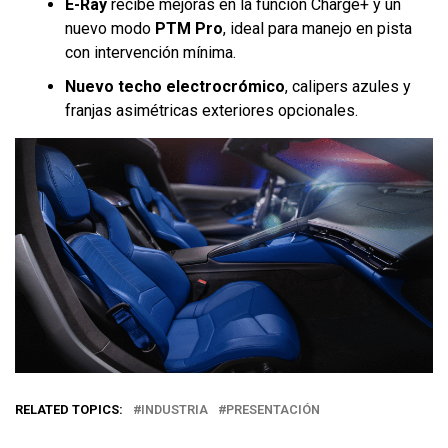
E-Ray
recibe mejoras en la función Charge+ y un
nuevo modo
PTM Pro
, ideal para manejo en pista
con intervención mínima.
Nuevo techo electrocrómico
, calipers azules y
franjas asimétricas exteriores opcionales.
RELATED TOPICS:
INDUSTRIA
PRESENTACIÓN