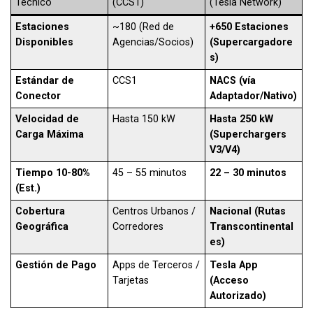
Técnico
(CCS1)
(Tesla Network)
Estaciones
~180 (Red de
+650 Estaciones
Disponibles
Agencias/Socios)
(Supercargadore
s)
Estándar de
CCS1
NACS (vía
Conector
Adaptador/Nativo)
Velocidad de
Hasta 150 kW
Hasta 250 kW
Carga Máxima
(Superchargers
V3/V4)
Tiempo 10-80%
45 – 55 minutos
22 – 30 minutos
(Est.)
Cobertura
Centros Urbanos /
Nacional (Rutas
Geográfica
Corredores
Transcontinental
es)
Gestión de Pago
Apps de Terceros /
Tesla App
Tarjetas
(Acceso
Autorizado)