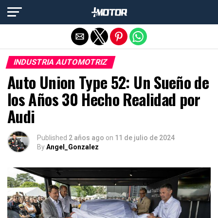
Salir de la versión móvil
INDUSTRIA AUTOMOTRIZ
Auto Union Type 52: Un Sueño de
los Años 30 Hecho Realidad por
Audi
Published
2 años ago
on
11 de julio de 2024
By
Angel_Gonzalez