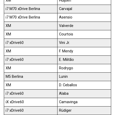
XM
Huijsen
i7 M70 xDrive Berlina
Carvajal
i7 M70 xDrive Berlina
Asensio
XM
Valverde
XM
Courtois
i7 xDrive60
Vini Jr.
XM
F. Mendy
i7 xDrive60
E. Militão
XM
Rodrygo
M5 Berlina
Lunin
XM
D. Ceballos
i7 xDrive60
Alaba
iX xDrive60
Camavinga
i7 xDrive60
Rüdiger