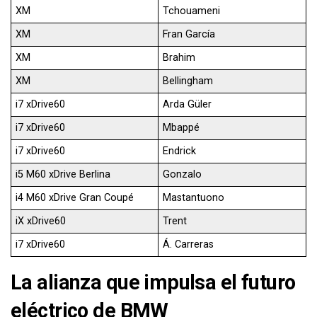
XM
Tchouameni
XM
Fran García
XM
Brahim
XM
Bellingham
i7 xDrive60
Arda Güler
i7 xDrive60
Mbappé
i7 xDrive60
Endrick
i5 M60 xDrive Berlina
Gonzalo
i4 M60 xDrive Gran Coupé
Mastantuono
iX xDrive60
Trent
i7 xDrive60
Á. Carreras
La alianza que impulsa el futuro
eléctrico de BMW