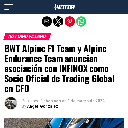
Salir de la versión móvil
AUTOMOVILISMO
BWT Alpine F1 Team y Alpine
Endurance Team anuncian
asociación con INFINOX como
Socio Oficial de Trading Global
en CFD
Published
2 años ago
on
1 de marzo de 2024
By
Angel_Gonzalez