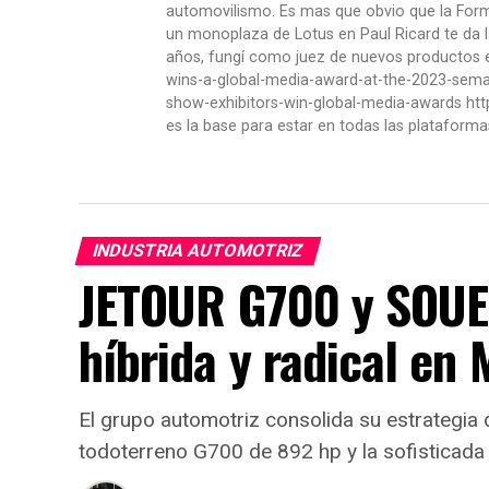
automovilismo. Es mas que obvio que la Formu
un monoplaza de Lotus en Paul Ricard te da l
años, fungí como juez de nuevos productos en
wins-a-global-media-award-at-the-2023-se
show-exhibitors-win-global-media-awards htt
es la base para estar en todas las plataforma
INDUSTRIA AUTOMOTRIZ
JETOUR G700 y SOUE
híbrida y radical en
El grupo automotriz consolida su estrategia 
todoterreno G700 de 892 hp y la sofisticada 