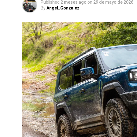
Published
2 meses ago
on
29 de mayo de 2026
By
Angel_Gonzalez