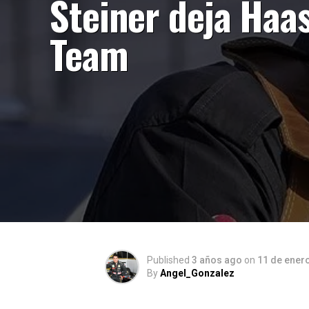
Steiner deja Haas
Team
Published
3 años ago
on
11 de ener
By
Angel_Gonzalez