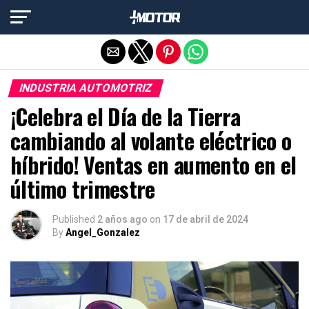
Salir de la versión móvil
INDUSTRIA AUTOMOTRIZ
¡Celebra el Día de la Tierra
cambiando al volante eléctrico o
híbrido! Ventas en aumento en el
último trimestre
Published
2 años ago
on
17 de abril de 2024
By
Angel_Gonzalez