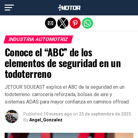
Salir de la versión móvil
INDUSTRIA AUTOMOTRIZ
Conoce el “ABC” de los
elementos de seguridad en un
todoterreno
JETOUR SOUEAST explica el ABC de la seguridad en un
todoterreno: carrocería reforzada, bolsas de aire y
sistemas ADAS para mayor confianza en caminos offroad.
Published
10 meses ago
on
25 de septiembre de 2025
By
Angel_Gonzalez