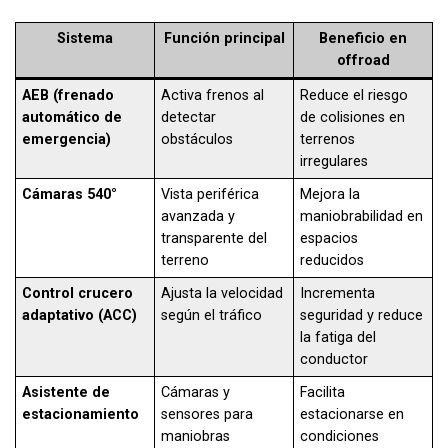
Sistema
Función principal
Beneficio en
offroad
AEB (frenado
Activa frenos al
Reduce el riesgo
automático de
detectar
de colisiones en
emergencia)
obstáculos
terrenos
irregulares
Cámaras 540°
Vista periférica
Mejora la
avanzada y
maniobrabilidad en
transparente del
espacios
terreno
reducidos
Control crucero
Ajusta la velocidad
Incrementa
adaptativo (ACC)
según el tráfico
seguridad y reduce
la fatiga del
conductor
Asistente de
Cámaras y
Facilita
estacionamiento
sensores para
estacionarse en
maniobras
condiciones