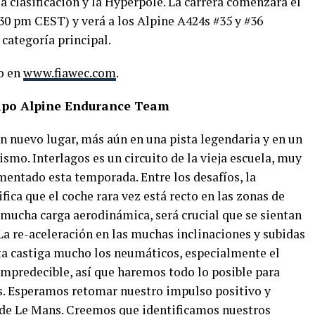
a clasificación y la Hyperpole. La carrera comenzará el
30 pm CEST) y verá a los Alpine A424s #35 y #36
 categoría principal.
vo en
www.fiawec.com
.
quipo Alpine Endurance Team
 nuevo lugar, más aún en una pista legendaria y en un
smo. Interlagos es un circuito de la vieja escuela, muy
mentado esta temporada. Entre los desafíos, la
fica que el coche rara vez está recto en las zonas de
 mucha carga aerodinámica, será crucial que se sientan
La re-aceleración en las muchas inclinaciones y subidas
ta castiga mucho los neumáticos, especialmente el
impredecible, así que haremos todo lo posible para
s. Esperamos retomar nuestro impulso positivo y
 de Le Mans. Creemos que identificamos nuestros