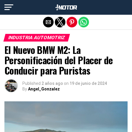
Salir de la versión móvil
INDUSTRIA AUTOMOTRIZ
El Nuevo BMW M2: La
Personificación del Placer de
Conducir para Puristas
Published
2 años ago
on
19 de junio de 2024
By
Angel_Gonzalez