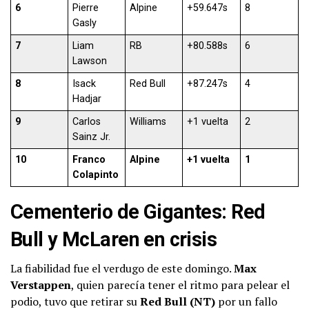
6
Pierre
Alpine
+59.647s
8
Gasly
7
Liam
RB
+80.588s
6
Lawson
8
Isack
Red Bull
+87.247s
4
Hadjar
9
Carlos
Williams
+1 vuelta
2
Sainz Jr.
10
Franco
Alpine
+1 vuelta
1
Colapinto
Cementerio de Gigantes: Red
Bull y McLaren en crisis
La fiabilidad fue el verdugo de este domingo.
Max
Verstappen
, quien parecía tener el ritmo para pelear el
podio, tuvo que retirar su
Red Bull (NT)
por un fallo