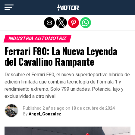
Salir de la versión móvil
INDUSTRIA AUTOMOTRIZ
Ferrari F80: La Nueva Leyenda
del Cavallino Rampante
Descubre el Ferrari F80, el nuevo superdeportivo híbrido de
edición limitada que combina tecnología de Fórmula 1 y
rendimiento extremo. Solo 799 unidades. Potencia, lujo y
exclusividad a otro nivel
Published
2 años ago
on
18 de octubre de 2024
By
Angel_Gonzalez