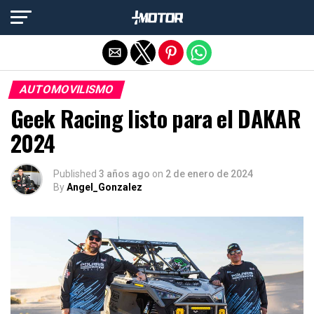
Salir de la versión móvil
AUTOMOVILISMO
Geek Racing listo para el DAKAR
2024
Published
3 años ago
on
2 de enero de 2024
By
Angel_Gonzalez