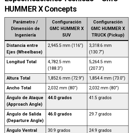
HUMMER X Concepts
Parámetro /
Configuración
Configuración
Dimensión de
GMC HUMMER X
GMC HUMMER X
Ingeniería
SUV
TRUCK (Pickup)
Distancia entre
2,945.5 mm (116”)
3,318.6 mm
Ejes (Wheelbase)
(130.7”)
Longitud Total
4,782.5 mm
5,264.5 mm
(188.3”)
(207.3”)
Altura Total
1,852.6 mm (72.9”)
1,854.4 mm (73.0”)
Ancho Total
2,032 mm (80”)
2,032 mm (80”)
Ángulo de Ataque
44.0 grados
41.5 grados
(Approach Angle)
Ángulo de Salida
46.0 grados
29.7 grados
(Departure Angle)
Ángulo Ventral
30.9 grados
24.9 grados