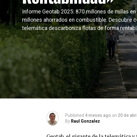
Informe Geotab 2025: 870 millones de millas en
millones ahorrados en combustible. Descubre c
telemática descarboniza flotas de forma rentabl
Published
4 meses ago
on
20 de abr
By
Raul Gonzalez
Geotab, el gigante de la telemática y