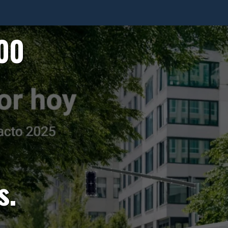
00
s.