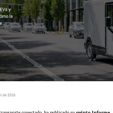
 EVs y
ómo la
e.
il de 2026
 transporte conectado, ha publicado su
quinto Informe