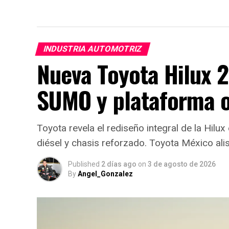
INDUSTRIA AUTOMOTRIZ
Nueva Toyota Hilux 
SUMO y plataforma 
Toyota revela el rediseño integral de la Hil
diésel y chasis reforzado. Toyota México alis
Published
2 días ago
on
3 de agosto de 2026
By
Angel_Gonzalez