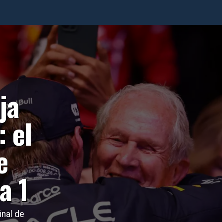
ja
 el
e
a 1
inal de