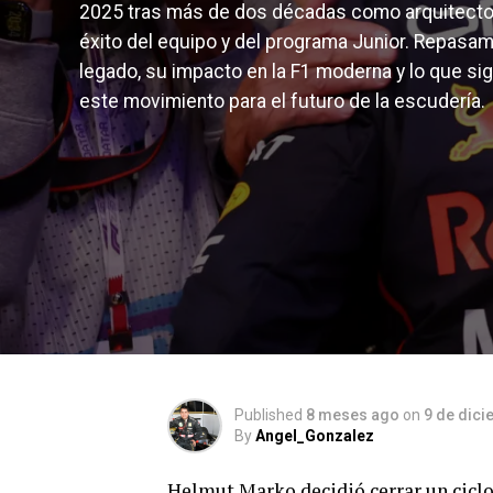
2025 tras más de dos décadas como arquitecto
éxito del equipo y del programa Junior. Repasa
legado, su impacto en la F1 moderna y lo que sig
este movimiento para el futuro de la escudería.
Published
8 meses ago
on
9 de dici
By
Angel_Gonzalez
Helmut Marko decidió cerrar un ciclo