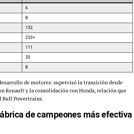
6
8
132
233+
111
20
8
desarrollo de motores: supervisó la transición desde
on Renault y la consolidación con Honda, relación que
 Bull Powertrains.
 fábrica de campeones más efectiva